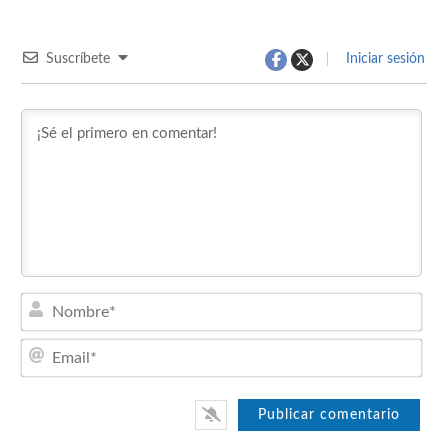
Suscríbete
Iniciar sesión
Nom
Emai