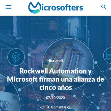
Microsoft
Rockwell Automation y
Microsoft firman una alianza de
cinco años
07/10/2020
0
Comentarios