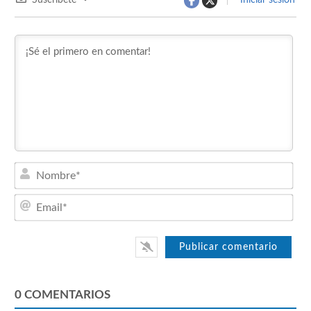
Nom
Emai
0
COMENTARIOS