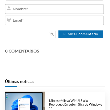
Nom
Emai
0
COMENTARIOS
Últimas noticias
Microsoft lleva WinUI 3 a la
Reproducción automática de Windows
11