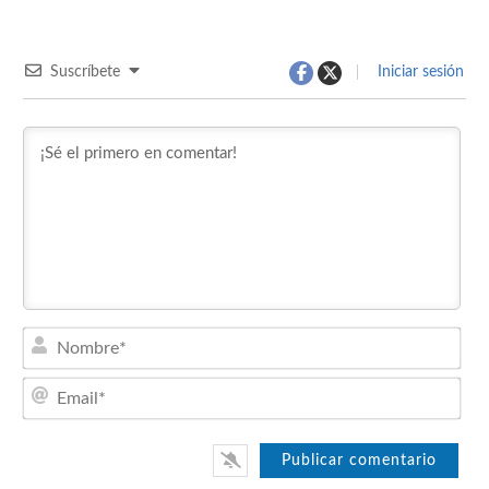
Suscríbete
Iniciar sesión
Nom
Emai