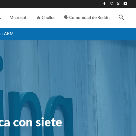
s
Microsoft
🔥 Chollos
🗣️ Comunidad de Reddit
en ARM
a con siete