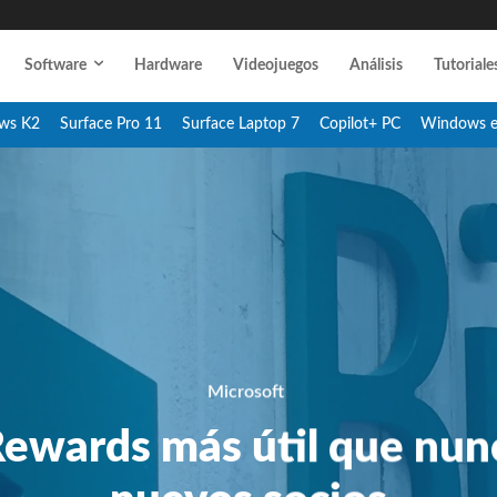
Software
Hardware
Videojuegos
Análisis
Tutoriale
ws K2
Surface Pro 11
Surface Laptop 7
Copilot+ PC
Windows 
Microsoft
Rewards más útil que nunc