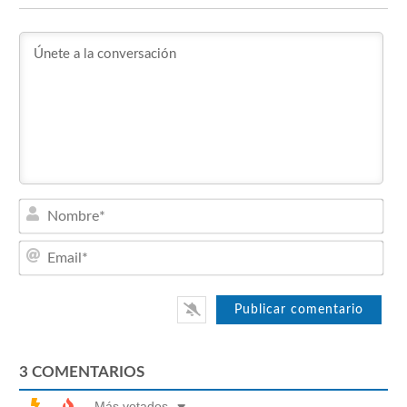
Nom
Emai
3
COMENTARIOS
Más votados