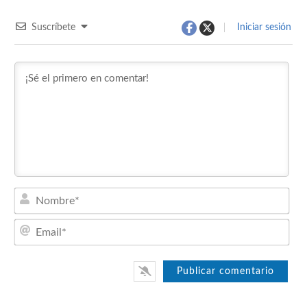
Suscríbete
Iniciar sesión
Nom
Emai