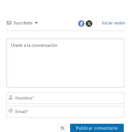
Suscríbete
Iniciar sesión
Nom
Emai