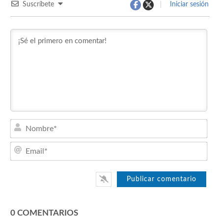
Suscríbete
Iniciar sesión
Nom
Emai
0
COMENTARIOS