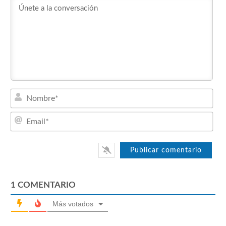
Nom
Emai
1
COMENTARIO
Más votados