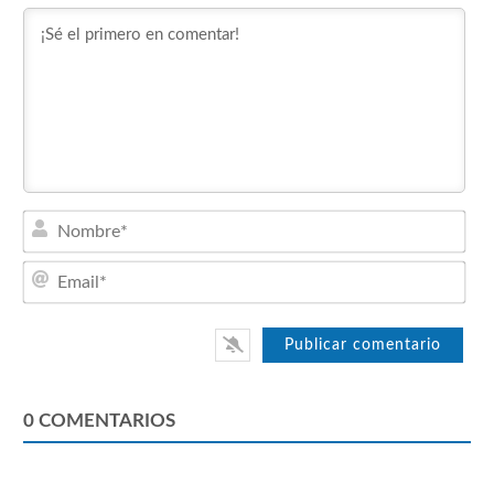
Nom
Emai
0
COMENTARIOS