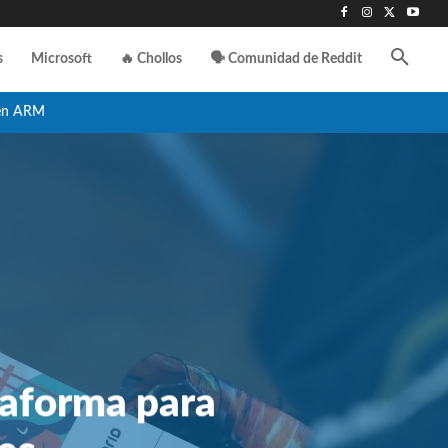
s
Microsoft
🔥 Chollos
🗣️ Comunidad de Reddit
en ARM
taforma para