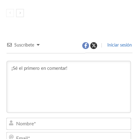
Suscríbete
Iniciar sesión
Nom
Emai