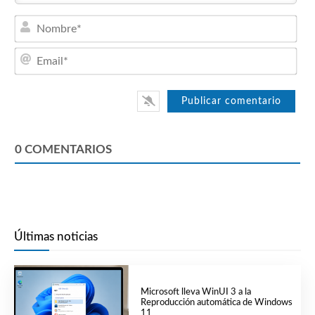
Nom
Emai
0
COMENTARIOS
Últimas noticias
Microsoft lleva WinUI 3 a la
Reproducción automática de Windows
11