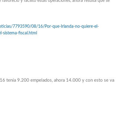
favoreció y facilitó estas operaciones, ahora resulta que se
ticias/7793590/08/16/Por-que-Irlanda-no-quiere-el-
sistema-fiscal.html
016 tenía 9.200 empelados, ahora 14.000 y con esto se va