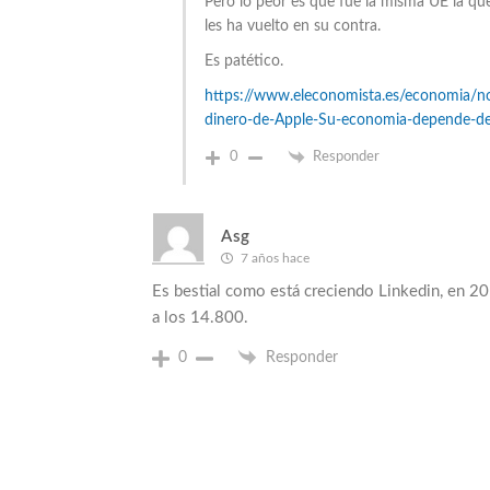
Pero lo peor es que fue la misma UE la que 
les ha vuelto en su contra.
Es patético.
https://www.eleconomista.es/economia/no
dinero-de-Apple-Su-economia-depende-del-
0
Responder
Asg
7 años hace
Es bestial como está creciendo Linkedin, en 2
a los 14.800.
0
Responder