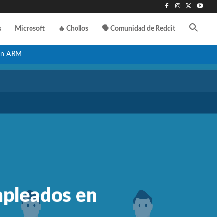
s
Microsoft
🔥 Chollos
🗣️ Comunidad de Reddit
en ARM
mpleados en