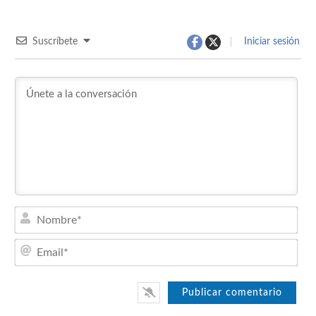
Suscríbete
Iniciar sesión
Nom
Emai