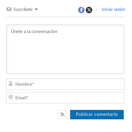
Suscríbete
Iniciar sesión
Nom
Emai