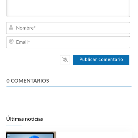
Nom
Emai
0
COMENTARIOS
Últimas noticias