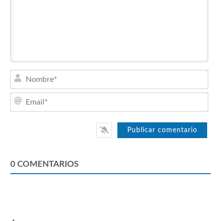
Nom
Emai
0
COMENTARIOS