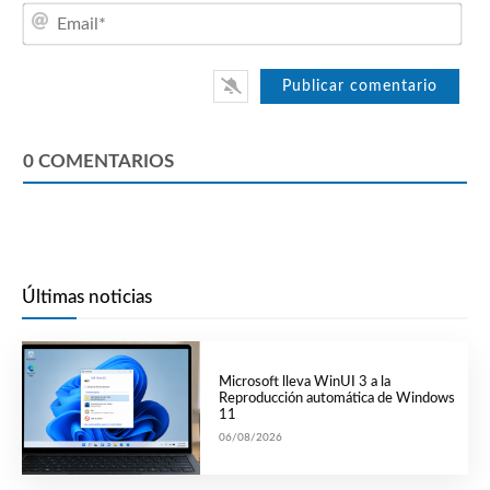
Emai
0
COMENTARIOS
Últimas noticias
Microsoft lleva WinUI 3 a la
Reproducción automática de Windows
11
06/08/2026