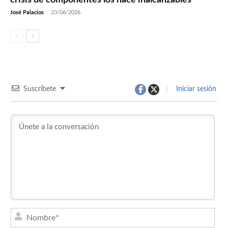
José Palacios
-
23/06/2026
Suscríbete
Iniciar sesión
Nom