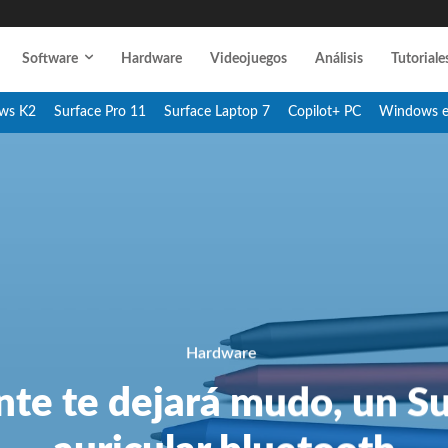
Software
Hardware
Videojuegos
Análisis
Tutoriale
ws K2
Surface Pro 11
Surface Laptop 7
Copilot+ PC
Windows 
Hardware
nte te dejará mudo, un S