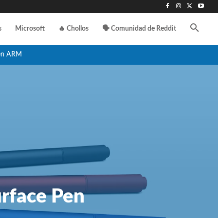
s
Microsoft
🔥 Chollos
🗣️ Comunidad de Reddit
en ARM
urface Pen