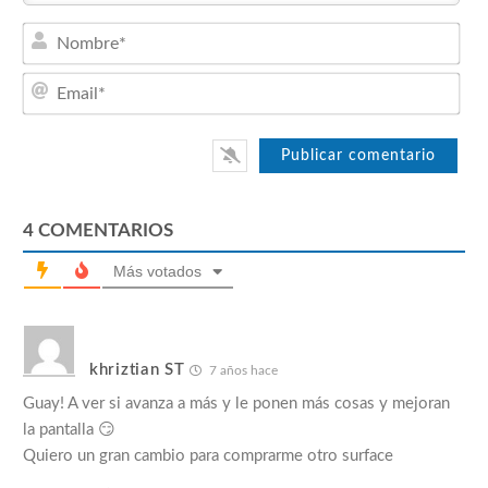
Nom
Emai
4
COMENTARIOS
Más votados
khriztian ST
7 años hace
Guay! A ver si avanza a más y le ponen más cosas y mejoran
la pantalla 😏
Quiero un gran cambio para comprarme otro surface