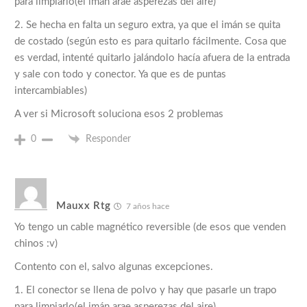
para limpiarlo(el imán arae asperezas del aire)
2. Se hecha en falta un seguro extra, ya que el imán se quita
de costado (según esto es para quitarlo fácilmente. Cosa que
es verdad, intenté quitarlo jalándolo hacía afuera de la entrada
y sale con todo y conector. Ya que es de puntas
intercambiables)
A ver si Microsoft soluciona esos 2 problemas
0
Responder
Mauxx Rtg
7 años hace
Yo tengo un cable magnético reversible (de esos que venden
chinos :v)
Contento con el, salvo algunas excepciones.
1. El conector se llena de polvo y hay que pasarle un trapo
para limpiarlo(el imán arae asperezas del aire)