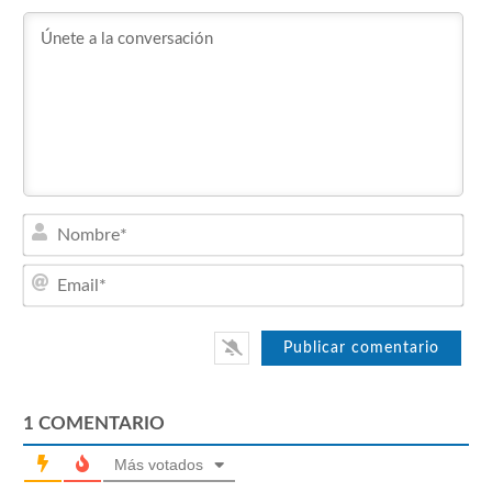
Nom
Emai
1
COMENTARIO
Más votados