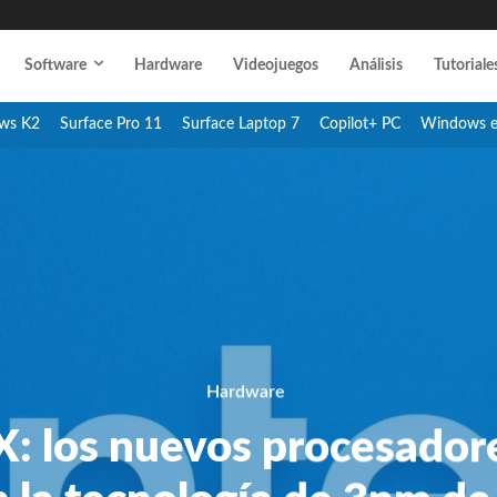
Software
Hardware
Videojuegos
Análisis
Tutoriale
ws K2
Surface Pro 11
Surface Laptop 7
Copilot+ PC
Windows 
Hardware
: los nuevos procesadore