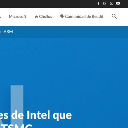
s
Microsoft
🔥 Chollos
🗣️ Comunidad de Reddit
en ARM
s de Intel que