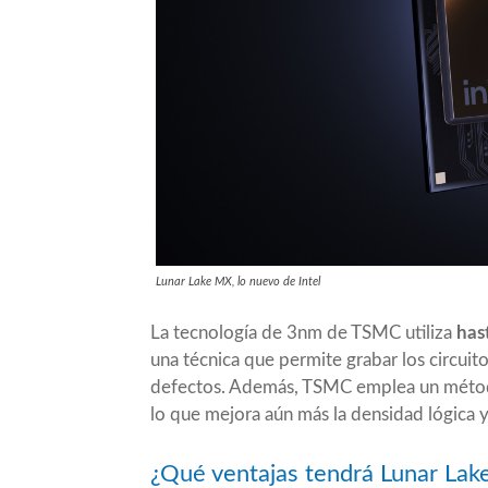
Lunar Lake MX, lo nuevo de Intel
La tecnología de 3nm de TSMC utiliza
hast
una técnica que permite grabar los circuit
defectos. Además, TSMC emplea un método
lo que mejora aún más la densidad lógica
¿Qué ventajas tendrá Lunar Lak