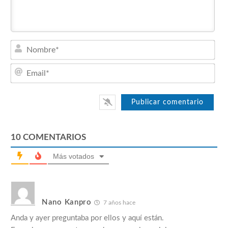
Nom
Emai
10
COMENTARIOS
Más votados
Nano Kanpro
7 años hace
Anda y ayer preguntaba por ellos y aquí están.