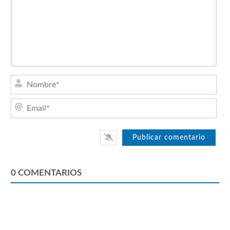
Nom
Emai
0
COMENTARIOS