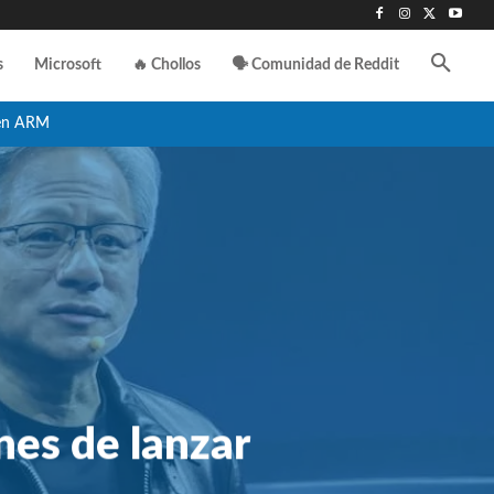
s
Microsoft
🔥 Chollos
🗣️ Comunidad de Reddit
en ARM
nes de lanzar