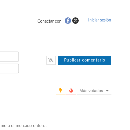
Iniciar sesión
Conectar con
Nombre*
Email*
Más votados
comerá el mercado entero.