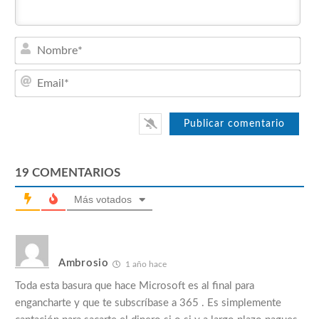
Nom
Emai
19
COMENTARIOS
Más votados
Ambrosio
1 año hace
Toda esta basura que hace Microsoft es al final para
engancharte y que te subscríbase a 365 . Es simplemente