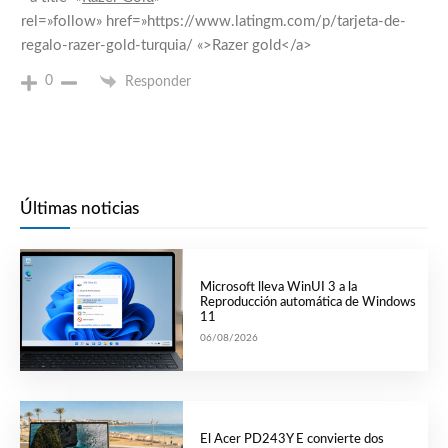
rel=»follow» href=»https://www.latingm.com/p/tarjeta-de-
regalo-razer-gold-turquia/ «>
Razer gold
</a>
0
Responder
Últimas noticias
Microsoft lleva WinUI 3 a la
Reproducción automática de Windows
11
06/08/2026
El Acer PD243Y E convierte dos