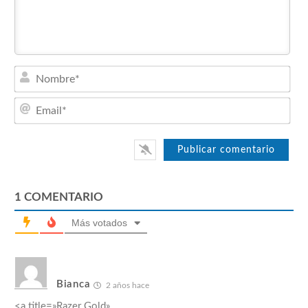
Nom
Emai
1
COMENTARIO
Más votados
Bianca
2 años hace
<a title=»
Razer Gold
»