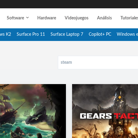
Software
Hardware
Videojuegos
Análisis
Tutoriale
ws K2
Surface Pro 11
Surface Laptop 7
Copilot+ PC
Windows 